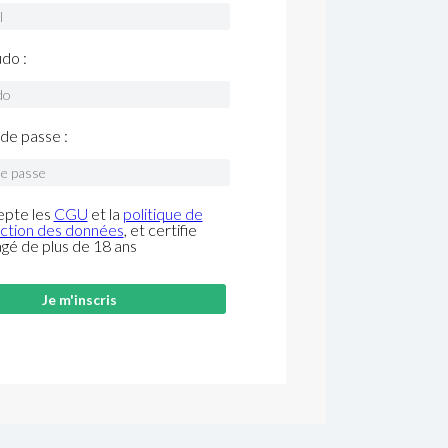
do :
de passe :
epte les
CGU
et la
politique de
ction des données
, et certifie
âgé de plus de 18 ans