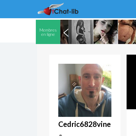
Membres
en ligne
Cedric6828vine