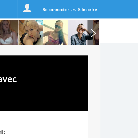
Se connecter
ou
S'inscrire
avec
l :