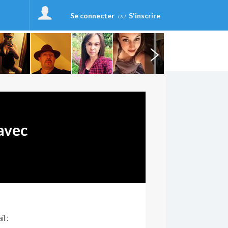
Se connecter
ou
S'inscrire
avec
l :