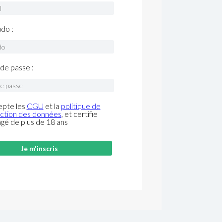
do :
de passe :
epte les
CGU
et la
politique de
ction des données
, et certifie
âgé de plus de 18 ans