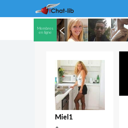
Membres
en ligne
Miel1