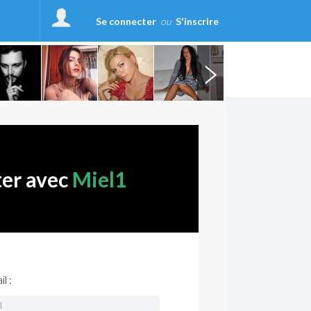
Se connecter
ou
S'inscrire
ter avec
Miel1
l :