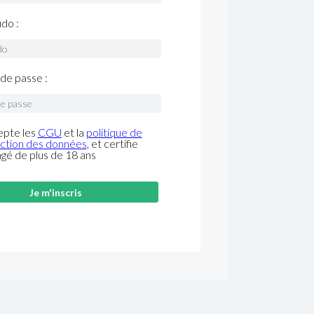
do :
de passe :
epte les
CGU
et la
politique de
ction des données
, et certifie
âgé de plus de 18 ans