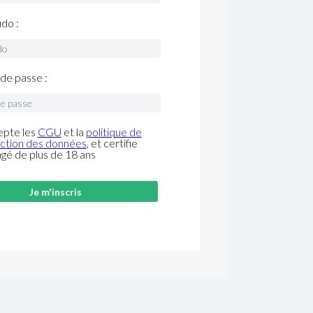
do :
de passe :
epte les
CGU
et la
politique de
ction des données
, et certifie
âgé de plus de 18 ans