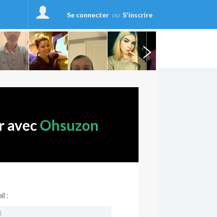
Se connecter
ou
S'inscrire
r avec
Ohsuzon
l :