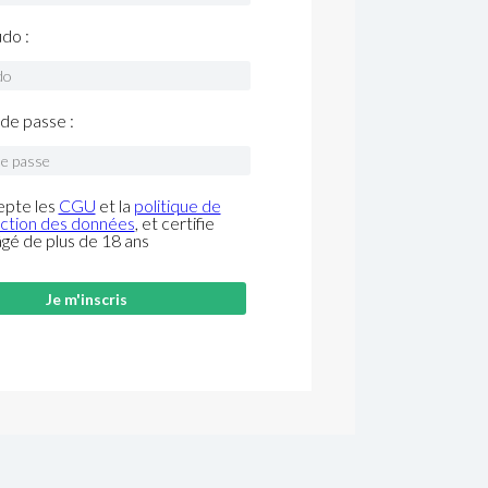
do :
de passe :
epte les
CGU
et la
politique de
ction des données
, et certifie
âgé de plus de 18 ans