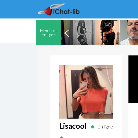
Membres
en ligne
Lisacool
En ligne