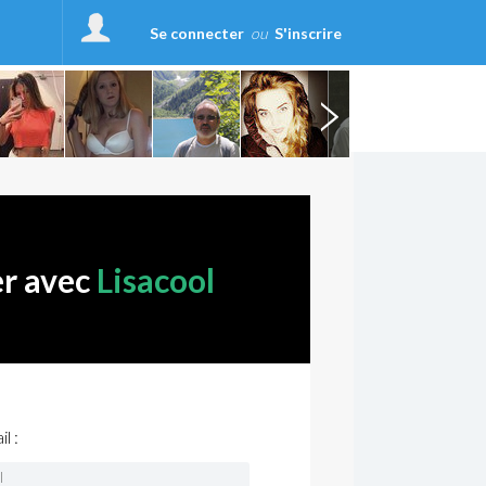
Se connecter
ou
S'inscrire
er avec
Lisacool
l :